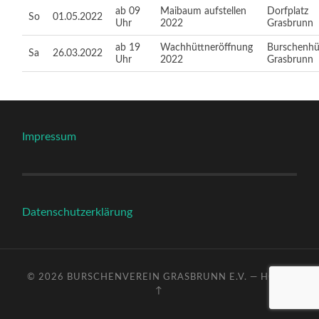
ab 09
Maibaum aufstellen
Dorfplatz
So
01.05.2022
Uhr
2022
Grasbrunn
ab 19
Wachhüttneröffnung
Burschenhü
Sa
26.03.2022
Uhr
2022
Grasbrunn
Impressum
Datenschutzerklärung
© 2026
BURSCHENVEREIN GRASBRUNN E.V.
—
HOCH
↑