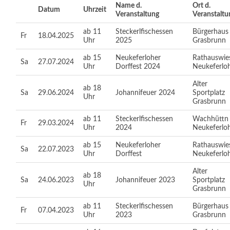
Name d.
Ort d.
Datum
Uhrzeit
Veranstaltung
Veranstaltu
ab 11
Steckerlfischessen
Bürgerhaus
Fr
18.04.2025
Uhr
2025
Grasbrunn
ab 15
Neukeferloher
Rathauswie
Sa
27.07.2024
Uhr
Dorffest 2024
Neukeferlo
Alter
ab 18
Sa
29.06.2024
Johannifeuer 2024
Sportplatz
Uhr
Grasbrunn
ab 11
Steckerlfischessen
Wachhüttn
Fr
29.03.2024
Uhr
2024
Neukeferlo
ab 15
Neukeferloher
Rathauswie
Sa
22.07.2023
Uhr
Dorffest
Neukeferlo
Alter
ab 18
Sa
24.06.2023
Johannifeuer 2023
Sportplatz
Uhr
Grasbrunn
ab 11
Steckerlfischessen
Bürgerhaus
Fr
07.04.2023
Uhr
2023
Grasbrunn