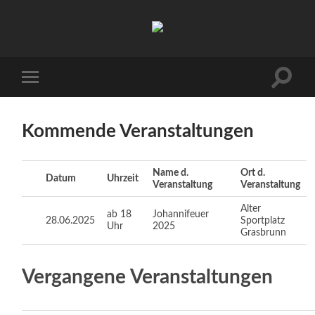
Burschenverein
Grasbrunn
e.V.
Suchfe
Mobile-
ein-/a
Menü
ein-/ausblenden
Kommende Veranstaltungen
Name d.
Ort d.
Datum
Uhrzeit
Veranstaltung
Veranstaltung
Alter
ab 18
Johannifeuer
28.06.2025
Sportplatz
Uhr
2025
Grasbrunn
Vergangene Veranstaltungen